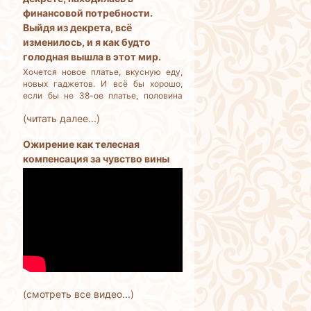
финансовой потребности.
Выйдя из декрета, всё
изменилось, и я как будто
голодная вышла в этот мир.
Хочется новое платье, вкусную еду,
новых гаджетов. И всё бы хорошо,
если бы не 38-ое платье, половина
еды выбрасывается, потому что её
(читать далее...)
много, и не успеваем съедать. Как
остановить себя? Я разумный
человек, но деньги трачу бездумно.
Ожирение как телесная
компенсация за чувство вины
(смотреть все видео...)