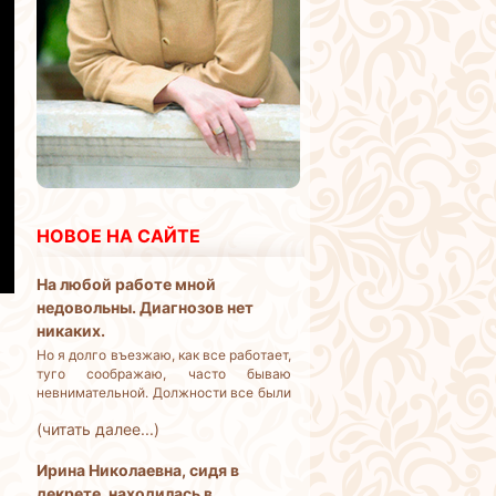
НОВОЕ НА САЙТЕ
На любой работе мной
недовольны. Диагнозов нет
никаких.
Но я долго въезжаю, как все работает,
туго соображаю, часто бываю
невнимательной. Должности все были
линейные, амбиций карьерных у меня
(читать далее...)
нет. Но работать и жить на что-то
надо. Что делать?
Ирина Николаевна, сидя в
декрете, находилась в