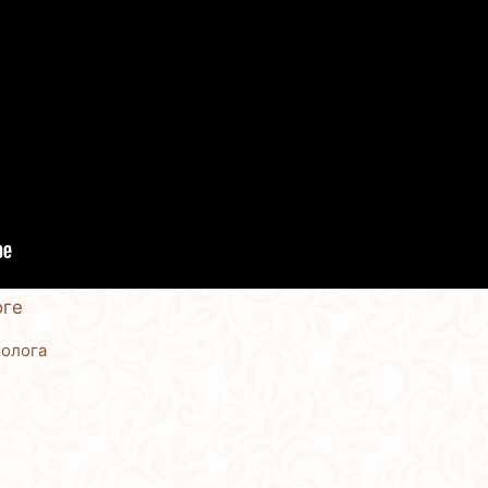
оге
холога