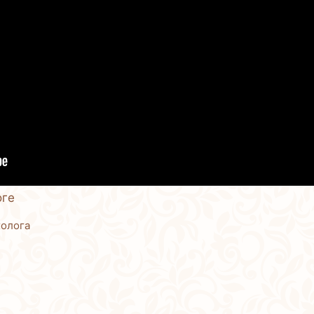
оге
холога