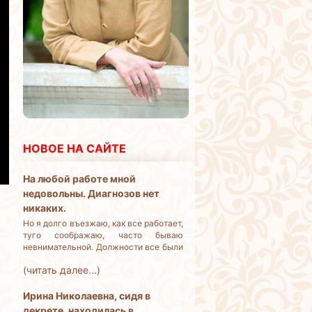
НОВОЕ НА САЙТЕ
На любой работе мной
недовольны. Диагнозов нет
никаких.
Но я долго въезжаю, как все работает,
туго соображаю, часто бываю
невнимательной. Должности все были
линейные, амбиций карьерных у меня
(читать далее...)
нет. Но работать и жить на что-то
надо. Что делать?
Ирина Николаевна, сидя в
декрете, находилась в