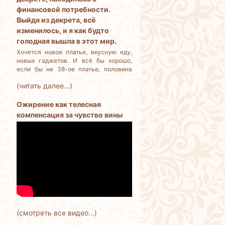
финансовой потребности.
Выйдя из декрета, всё
изменилось, и я как будто
голодная вышла в этот мир.
Хочется новое платье, вкусную еду,
новых гаджетов. И всё бы хорошо,
если бы не 38-ое платье, половина
еды выбрасывается, потому что её
(читать далее...)
много, и не успеваем съедать. Как
остановить себя? Я разумный
человек, но деньги трачу бездумно.
Ожирение как телесная
компенсация за чувство вины
(смотреть все видео...)