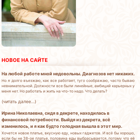
НОВОЕ НА САЙТЕ
На любой работе мной недовольны. Диагнозов нет никаких.
Но я долго въезжаю, как все работает, туго соображаю, часто бываю
невнимательной. Должности все были линейные, амбиций карьерных у
меня нет. Но работать и жить на что-то надо. Что делать?
(читать далее...)
Ирина Николаевна, сидя в декрете, находилась в
финансовой потребности. Выйдя из декрета, всё
изменилось, и я как будто голодная вышла в этот мир.
Хочется новое платье, вкусную еду, новых гаджетов. И всё бы хорошо,
если бы не 38-ое платье, половина еды выбрасывается, потому что её