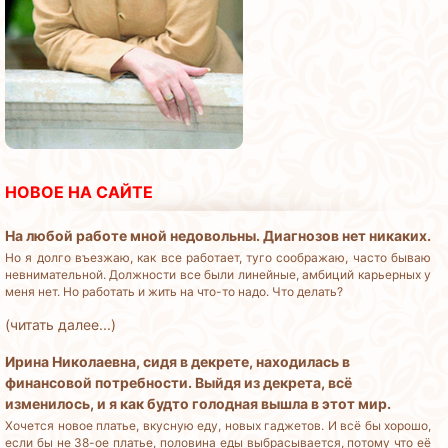
НОВОЕ НА САЙТЕ
На любой работе мной недовольны. Диагнозов нет никаких.
Но я долго въезжаю, как все работает, туго соображаю, часто бываю
невнимательной. Должности все были линейные, амбиций карьерных у
меня нет. Но работать и жить на что-то надо. Что делать?
(читать далее...)
Ирина Николаевна, сидя в декрете, находилась в
финансовой потребности. Выйдя из декрета, всё
изменилось, и я как будто голодная вышла в этот мир.
Хочется новое платье, вкусную еду, новых гаджетов. И всё бы хорошо,
если бы не 38-ое платье, половина еды выбрасывается, потому что её