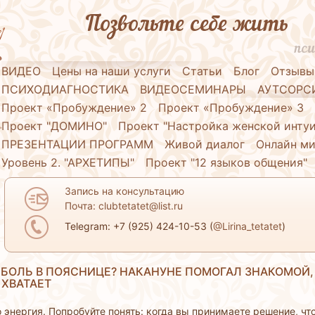
Позвольте себе жить
пси
ВИДЕО
Цены на наши услуги
Статьи
Блог
Отзывы
ПСИХОДИАГНОСТИКА
ВИДЕОСЕМИНАРЫ
АУТСОРС
Проект «Пробуждение» 2
Проект «Пробуждение» 3
Проект "ДОМИНО"
Проект "Настройка женской инту
ПРЕЗЕНТАЦИИ ПРОГРАММ
Живой диалог
Онлайн ми
Уровень 2. "АРХЕТИПЫ"
Проект "12 языков общения"
Запись на консультацию
Почта: clubtetatet@list.ru
Telegram: +7 (925) 424-10-53 (
@Lirina_tetatet
)
 БОЛЬ В ПОЯСНИЦЕ? НАКАНУНЕ ПОМОГАЛ ЗНАКОМОЙ,
 ХВАТАЕТ
то энергия. Попробуйте понять: когда вы принимаете решение, чт