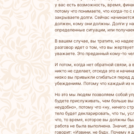
у вас есть возможность, время, фина
потому что понимаете, что когда-то с
закрываете долги. Сейчас начинается
должен, кому они должны. Долги у н
определенные ситуации, или получаем
В вашем случае, вы тратите, но надее
разговор идет о том, что вы жертвуе
уважаете. Это преданный кому-то чел
И потом, когда нет обратной связи, а
никто не сделает, отсюда это и начин
низко вы привыкли сгибаться перед 
убеждениям. Потому что каждый из на
Но это мы людям позволяем собой упр
будете прислуживать, чем больше вы 
неудобно», потому что «ну, ничего с
тело будет декларировать, что ты, ус
что, то время, которое вы должны был
работа не была выполнена. Значит, дв
говорит: «Извини, не буду. Почему я 