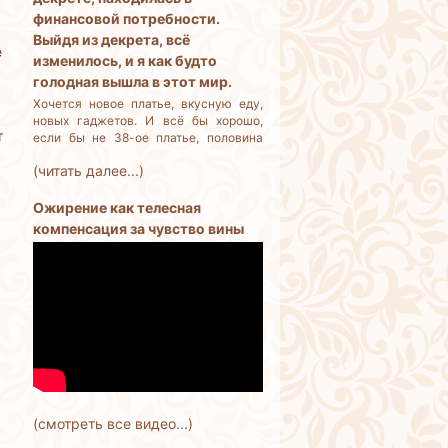
финансовой потребности.
Выйдя из декрета, всё
е
изменилось, и я как будто
голодная вышла в этот мир.
Хочется новое платье, вкусную еду,
новых гаджетов. И всё бы хорошо,
т
если бы не 38-ое платье, половина
еды выбрасывается, потому что её
(читать далее...)
много, и не успеваем съедать. Как
остановить себя? Я разумный
человек, но деньги трачу бездумно.
Ожирение как телесная
компенсация за чувство вины
(смотреть все видео...)