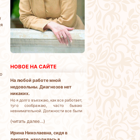
м
ея
НОВОЕ НА САЙТЕ
о
На любой работе мной
недовольны. Диагнозов нет
никаких.
Но я долго въезжаю, как все работает,
туго соображаю, часто бываю
невнимательной. Должности все были
линейные, амбиций карьерных у меня
(читать далее...)
нет. Но работать и жить на что-то
надо. Что делать?
Ирина Николаевна, сидя в
декрете, находилась в