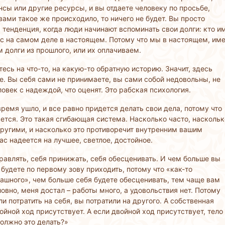
нсы или другие ресурсы, и вы отдаете человеку по просьбе,
 вами такое же происходило, то ничего не будет. Вы просто
 тенденция, когда люди начинают вспоминать свои долги: кто и
ас на самом деле в настоящем. Потому что мы в настоящем, им
 долги из прошлого, или их оплачиваем.
тесь на что-то, на какую-то обратную историю. Значит, здесь
те. Вы себя сами не принимаете, вы сами собой недовольны, не
овек с надеждой, что оценят. Это рабская психология.
 время ушло, и все равно придется делать свои дела, потому что
ается. Это такая сгибающая система. Насколько часто, наскольк
другими, и насколько это противоречит внутренним вашим
с надеется на лучшее, светлое, достойное.
авлять, себя принижать, себя обесценивать. И чем больше вы
будете по первому зову приходить, потому что «как-то
трашного», чем больше себя будете обесценивать, тем чаще вам
ловно, меня достал – работы много, а удовольствия нет. Потому
и потратить на себя, вы потратили на другого. А собственная
ойной ход присутствует. А если двойной ход присутствует, тело
должно это делать?»