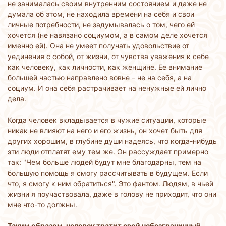
не занималась своим внутренним состоянием и даже не
думала об этом, не находила времени на себя и свои
личные потребности, не задумывалась о том, чего ей
хочется (не навязано социумом, а в самом деле хочется
именно ей). Она не умеет получать удовольствие от
уединения с собой, от жизни, от чувства уважения к себе
как человеку, как личности, как женщине. Ее внимание
большей частью направлено вовне – не на себя, а на
социум. И она себя растрачивает на ненужные ей лично
дела.
Когда человек вкладывается в чужие ситуации, которые
никак не влияют на него и его жизнь, он хочет быть для
других хорошим, в глубине души надеясь, что когда-нибудь
эти люди отплатят ему тем же. Он рассуждает примерно
так: "Чем больше людей будут мне благодарны, тем на
большую помощь я смогу рассчитывать в будущем. Если
что, я смогу к ним обратиться". Это фантом. Людям, в чьей
жизни я поучаствовала, даже в голову не приходит, что они
мне что-то должны.
Таким образом, человек тратит свой небезграничный