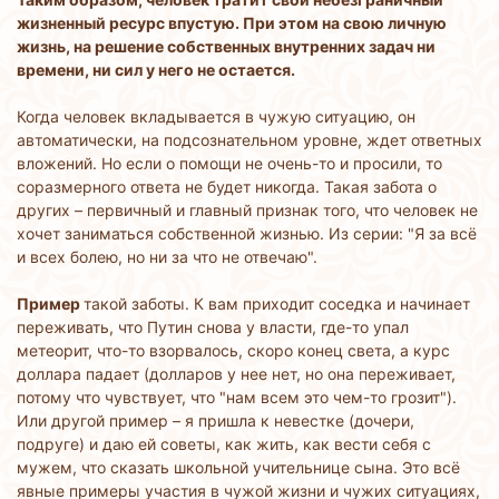
жизненный ресурс впустую. При этом на свою личную
жизнь, на решение собственных внутренних задач ни
времени, ни сил у него не остается.
Когда человек вкладывается в чужую ситуацию, он
автоматически, на подсознательном уровне, ждет ответных
вложений. Но если о помощи не очень-то и просили, то
соразмерного ответа не будет никогда. Такая забота о
других – первичный и главный признак того, что человек не
хочет заниматься собственной жизнью. Из серии: "Я за всё
и всех болею, но ни за что не отвечаю".
Пример
такой заботы. К вам приходит соседка и начинает
переживать, что Путин снова у власти, где-то упал
метеорит, что-то взорвалось, скоро конец света, а курс
доллара падает (долларов у нее нет, но она переживает,
потому что чувствует, что "нам всем это чем-то грозит").
Или другой пример – я пришла к невестке (дочери,
подруге) и даю ей советы, как жить, как вести себя с
мужем, что сказать школьной учительнице сына. Это всё
явные примеры участия в чужой жизни и чужих ситуациях,