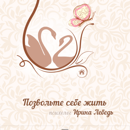
Позвольте себе жить
Ирина Лебедь
психолог