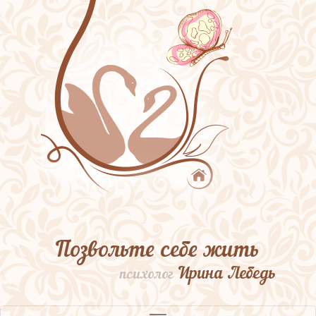
Позвольте себе жить
Ирина Лебедь
психолог