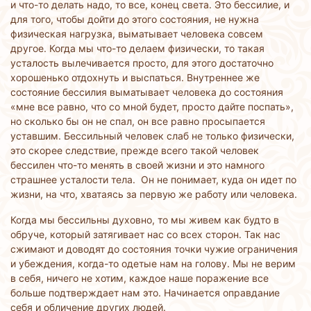
и что-то делать надо, то все, конец света. Это бессилие, и
для того, чтобы дойти до этого состояния, не нужна
физическая нагрузка, выматывает человека совсем
другое. Когда мы что-то делаем физически, то такая
усталость вылечивается просто, для этого достаточно
хорошенько отдохнуть и выспаться. Внутреннее же
состояние бессилия выматывает человека до состояния
«мне все равно, что со мной будет, просто дайте поспать»,
но сколько бы он не спал, он все равно просыпается
уставшим. Бессильный человек слаб не только физически,
это скорее следствие, прежде всего такой человек
бессилен что-то менять в своей жизни и это намного
страшнее усталости тела. Он не понимает, куда он идет по
жизни, на что, хватаясь за первую же работу или человека.
Когда мы бессильны духовно, то мы живем как будто в
обруче, который затягивает нас со всех сторон. Так нас
сжимают и доводят до состояния точки чужие ограничения
и убеждения, когда-то одетые нам на голову. Мы не верим
в себя, ничего не хотим, каждое наше поражение все
больше подтверждает нам это. Начинается оправдание
себя и обличение других людей.