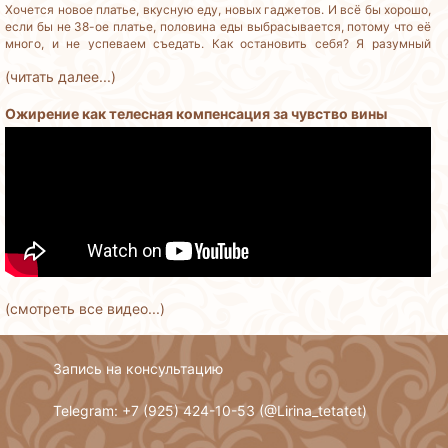
Хочется новое платье, вкусную еду, новых гаджетов. И всё бы хорошо,
если бы не 38-ое платье, половина еды выбрасывается, потому что её
много, и не успеваем съедать. Как остановить себя? Я разумный
человек, но деньги трачу бездумно.
(читать далее...)
Ожирение как телесная компенсация за чувство вины
(смотреть все видео...)
Запись на консультацию
Telegram: +7 (925) 424-10-53 (
@Lirina_tetatet
)