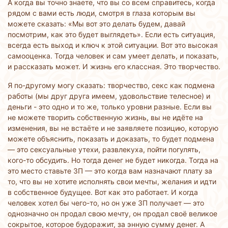
А когда вы точно знаете, что вы со всем справитесь, когда
рядом с вами есть люди, смотря в глаза которым вы
можете сказать: «Мы вот это делать будем, давай
посмотрим, как это будет выглядеть». Если есть ситуация,
всегда есть выход и ключ к этой ситуации. Вот это высокая
самооценка. Тогда человек и сам умеет делать, и показать,
и рассказать может. И жизнь его классная. Это творчество.
Я по-другому могу сказать: творчество, секс как подмена
работы (мы друг друга имеем, удовольствие телесное) и
деньги - это одно и то же, только уровни разные. Если вы
не можете творить собственную жизнь, вы не идёте на
изменения, вы не встаёте и не заявляете позицию, которую
можете объяснить, показать и доказать, то будет подмена
— это сексуальные утехи, развлекуха, пойти погулять,
кого-то обсудить. Но тогда денег не будет никогда. Тогда на
это место ставьте ЗП — это когда вам назначают плату за
то, что вы не хотите исполнять свои мечты, желания и идти
в собственное будущее. Вот как это работает. И когда
человек хотел бы чего-то, но он уже ЗП получает — это
однозначно он продал свою мечту, он продал своё великое
сокрытое, которое будоражит, за энную сумму денег. А