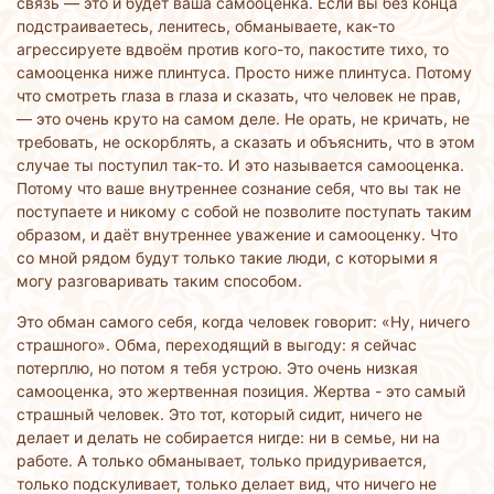
связь — это и будет ваша самооценка. Если вы без конца
подстраиваетесь, ленитесь, обманываете, как-то
агрессируете вдвоём против кого-то, пакостите тихо, то
самооценка ниже плинтуса. Просто ниже плинтуса. Потому
что смотреть глаза в глаза и сказать, что человек не прав,
— это очень круто на самом деле. Не орать, не кричать, не
требовать, не оскорблять, а сказать и объяснить, что в этом
случае ты поступил так-то. И это называется самооценка.
Потому что ваше внутреннее сознание себя, что вы так не
поступаете и никому с собой не позволите поступать таким
образом, и даёт внутреннее уважение и самооценку. Что
со мной рядом будут только такие люди, с которыми я
могу разговаривать таким способом.
Это обман самого себя, когда человек говорит: «Ну, ничего
страшного». Обма, переходящий в выгоду: я сейчас
потерплю, но потом я тебя устрою. Это очень низкая
самооценка, это жертвенная позиция. Жертва - это самый
страшный человек. Это тот, который сидит, ничего не
делает и делать не собирается нигде: ни в семье, ни на
работе. А только обманывает, только придуривается,
только подскуливает, только делает вид, что ничего не