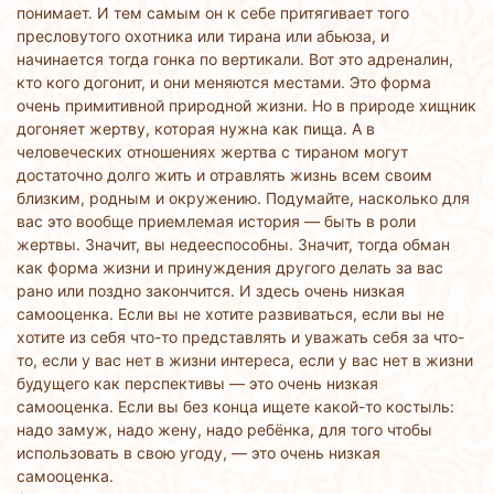
понимает. И тем самым он к себе притягивает того
пресловутого охотника или тирана или абьюза, и
начинается тогда гонка по вертикали. Вот это адреналин,
кто кого догонит, и они меняются местами. Это форма
очень примитивной природной жизни. Но в природе хищник
догоняет жертву, которая нужна как пища. А в
человеческих отношениях жертва с тираном могут
достаточно долго жить и отравлять жизнь всем своим
близким, родным и окружению. Подумайте, насколько для
вас это вообще приемлемая история — быть в роли
жертвы. Значит, вы недееспособны. Значит, тогда обман
как форма жизни и принуждения другого делать за вас
рано или поздно закончится. И здесь очень низкая
самооценка. Если вы не хотите развиваться, если вы не
хотите из себя что-то представлять и уважать себя за что-
то, если у вас нет в жизни интереса, если у вас нет в жизни
будущего как перспективы — это очень низкая
самооценка. Если вы без конца ищете какой-то костыль:
надо замуж, надо жену, надо ребёнка, для того чтобы
использовать в свою угоду, — это очень низкая
самооценка.