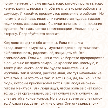
потом начинается уже выгода: надо кого-то прогнуть, надо
кем-то манипулировать, чтобы не столько мне работать, а
другому. И какой-то промежуток времени это работает. Но
потом это всё наваливается и начинаются чудеса: падают
люди очень свысока вниз, болячки начинаются, отношения
рушатся. Это называется «компенсация». Нельзя в одну
сторону. Попробуйте это осознать.
Ход должен идти в обе стороны. Если женщина
вкладывается в мужчину, мужчина должен организовать
ей безопасность, радовать её, защищать её. Это
взаимообмен. Если женщина только берет,то превращается
в социально не приемлемую, но красиво называемую, и
таких у нас много, если вы будете внимательны. А
мужчины так и бегают, рассказывая, что тут начальник не
тот, а там еще что-то не так. И вот «я бы, да, бы, но...» Это
люди, которые приспосабливаются. Эти люди не очень
готовы меняться. Эти люди ищут, чтобы жить за счёт кого-
то: за счёт организации, за счёт супруга или супруги, за
счет детей в конце концов. Но это все время за счет кого-
то. А сами творцами так и не стали. Они отказались, они