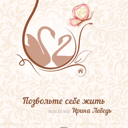
Позвольте себе жить
Ирина Лебедь
психолог