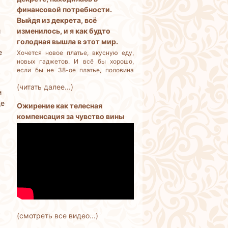
финансовой потребности.
Выйдя из декрета, всё
й
изменилось, и я как будто
голодная вышла в этот мир.
е
Хочется новое платье, вкусную еду,
новых гаджетов. И всё бы хорошо,
если бы не 38-ое платье, половина
еды выбрасывается, потому что её
(читать далее...)
много, и не успеваем съедать. Как
и
остановить себя? Я разумный
ще
человек, но деньги трачу бездумно.
Ожирение как телесная
компенсация за чувство вины
(смотреть все видео...)