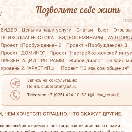
Позвольте себе жить
пси
ВИДЕО
Цены на наши услуги
Статьи
Блог
Отзывы
ПСИХОДИАГНОСТИКА
ВИДЕОСЕМИНАРЫ
АУТСОРС
Проект «Пробуждение» 2
Проект «Пробуждение» 3
Проект "ДОМИНО"
Проект "Настройка женской инту
ПРЕЗЕНТАЦИИ ПРОГРАММ
Живой диалог
Онлайн ми
Уровень 2. "АРХЕТИПЫ"
Проект "12 языков общения"
Запись на консультацию
Почта: clubtetatet@list.ru
Telegram: +7 (925) 424-10-53 (
@Lirina_tetatet
)
, ЧЕМ ХОЧЕТСЯ? СТРАШНО, ЧТО СКАЖУТ ДРУГИЕ.
ысленный эксперимент: вот когда закончится наша с вами
сядете где-нибудь, желательно перед окном, или выйдете на