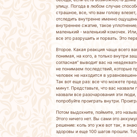
улицу. Погода в любом случае способ
страшное, все, что вам голову влезет
отследить внутренне именно ощущение
внутреннее сжатие, такое уплотнение
маленький - маленький комочек. Или, 
все это разрушить и порвать. Это пер
Второе. Какая реакция чаще всего вам
понимая, на кого, а только внутри з
согласная” выводит вас на неадекват
не понимаем последствий, которые пр
человек не находится в уравновешен
Так вот еще раз: все что можете пред
минут. Представьте, что вас назвали п
назвали все разочарования эти люди, 
попробуйте проиграть внутри. Проигра
Потом выдохните, поймите, это называ
Этого ничего нет. Вы сами это аккуму
решение: коль это уже вот так, я знаю
здоровы и еще 100 шагов прошли. Тог