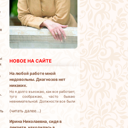
е
я
мы
НОВОЕ НА САЙТЕ
и
На любой работе мной
0
недовольны. Диагнозов нет
никаких.
Но я долго въезжаю, как все работает,
.
туго соображаю, часто бываю
невнимательной. Должности все были
линейные, амбиций карьерных у меня
ть
(читать далее...)
нет. Но работать и жить на что-то
надо. Что делать?
Ирина Николаевна, сидя в
декрете, находилась в