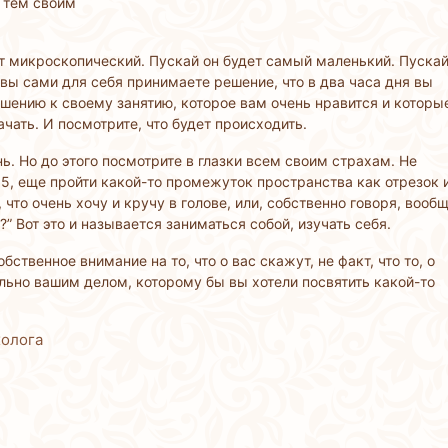
 тем своим
ет микроскопический. Пускай он будет самый маленький. Пуска
 вы сами для себя принимаете решение, что в два часа дня вы
ошению к своему занятию, которое вам очень нравится и которы
чать. И посмотрите, что будет происходить.
ь. Но до этого посмотрите в глазки всем своим страхам. Не
 15, еще пройти какой-то промежуток пространства как отрезок 
, что очень хочу и кручу в голове, или, собственно говоря, вооб
” Вот это и называется заниматься собой, изучать себя.
ственное внимание на то, что о вас скажут, не факт, что то, о
льно вашим делом, которому бы вы хотели посвятить какой-то
холога