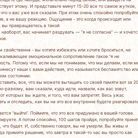
ствует этому. И представьте минут 15-20 все то самое жуткое,
, что о вас уже все сказали. При этом очень спокойно попробуйт
, а не вашу реакцию. Ощущение - это когда происходит или
, вы превращаетесь в такой
наоборот, вас начинает раздувать — “я не согласна” — и хочетс
вое.
 свойственна - вы хотите избежать или хотите броситься, не
ашкаливающее эмоциональное сопротивление такое “я не
ность. Потому что, если мы не понимаем, что мы делаем, если 
инесут наши с вами действия, это называется беспамятство ил
ном состоянии.
ставить, все, что вы можете вытащить со своей памяти вот за 2
о-разному, вам сказали, куда идти, назвали, как вас зовут,
от которых вы ждете, и того, что вам запретят. Весь ужас
ть и отследить, как вы на это все внутренне будете реагировать
ется “выйти”. Поймите, что это все придумано в вашей голове.
лируете. А потом спокойно, 100 шагов пройдя, попробуйте приня
, что будет. И, собственно говоря, вы не умерли. Вы живы и
да примите решение, что завтра в такой-то час вы просто как