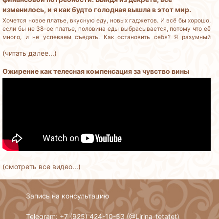
изменилось, и я как будто голодная вышла в этот мир.
Хочется новое платье, вкусную еду, новых гаджетов. И всё бы хорошо,
если бы не 38-ое платье, половина еды выбрасывается, потому что её
много, и не успеваем съедать. Как остановить себя? Я разумный
человек, но деньги трачу бездумно.
(читать далее...)
Ожирение как телесная компенсация за чувство вины
(смотреть все видео...)
Запись на консультацию
Telegram: +7 (925) 424-10-53 (
@Lirina_tetatet
)