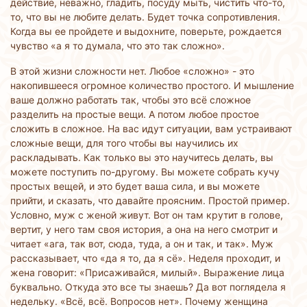
действие, неважно, гладить, посуду мыть, чистить что-то,
то, что вы не любите делать. Будет точка сопротивления.
Когда вы ее пройдете и выдохните, поверьте, рождается
чувство «а я то думала, что это так сложно».
В этой жизни сложности нет. Любое «сложно» - это
накопившееся огромное количество простого. И мышление
ваше должно работать так, чтобы это всё сложное
разделить на простые вещи. А потом любое простое
сложить в сложное. На вас идут ситуации, вам устраивают
сложные вещи, для того чтобы вы научились их
раскладывать. Как только вы это научитесь делать, вы
можете поступить по-другому. Вы можете собрать кучу
простых вещей, и это будет ваша сила, и вы можете
прийти, и сказать, что давайте проясним. Простой пример.
Условно, муж с женой живут. Вот он там крутит в голове,
вертит, у него там своя история, а она на него смотрит и
читает «ага, так вот, сюда, туда, а он и так, и так». Муж
рассказывает, что «да я то, да я сё». Неделя проходит, и
жена говорит: «Присаживайся, милый». Выражение лица
буквально. Откуда это все ты знаешь? Да вот поглядела я
недельку. «Всё, всё. Вопросов нет». Почему женщина