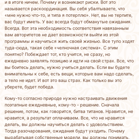
и в итоге ничем. Почему и возникают риски. Вот это
называется раскоординация. Вы себя убалтываете, что
«мне нужно что-то, и типа я потерплю». Нет, вы не терпите,
вас будут иметь. У вас всегда будут обманутые ожидания.
Всегда. Вот эта необходимость соответствия навязанным
вам авторитетов не дает возможности выйти из этой
программы и научиться жить своей жизнью. Все тупо ходят
туда-сюда, такая себе «челночная система». С этим
понятно? Побеждает тот, кто учится, не сразу, но
ежедневно заявлять позицию и идти на свой страх. Все, что
вы боитесь делать, нужно учиться делать. Если вы будете
внимательны к себе, есть вещи, которые вам надо сделать,
а тело не идет. И вот это ваш страх. Как только вы это
уберете, будет победа.
Кому-то согласно природе нужно настраивать движения
поэтапные ежедневные, кому-то - решение. Сначала
решение, потом, как говорится, битва титанов. Нравится, не
нравится, а результат оплачиваем. Все, что не нравится
делать, вы должны научиться делать с удовольствием.
Тогда разочарования, ожидания будут уходить. Почему
вырабатывая собственные модели, вы должны понимать,