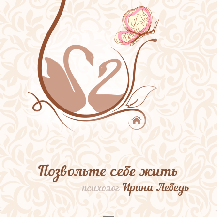
Позвольте себе жить
Ирина Лебедь
психолог