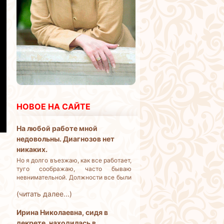
НОВОЕ НА САЙТЕ
На любой работе мной
недовольны. Диагнозов нет
никаких.
Но я долго въезжаю, как все работает,
туго соображаю, часто бываю
невнимательной. Должности все были
линейные, амбиций карьерных у меня
(читать далее...)
нет. Но работать и жить на что-то
надо. Что делать?
Ирина Николаевна, сидя в
декрете, находилась в