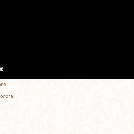
оге
холога