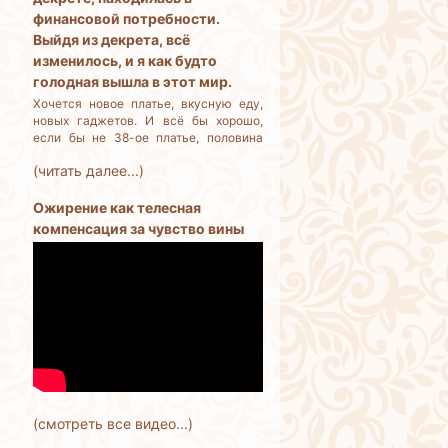
финансовой потребности.
Выйдя из декрета, всё
изменилось, и я как будто
голодная вышла в этот мир.
Хочется новое платье, вкусную еду,
новых гаджетов. И всё бы хорошо,
если бы не 38-ое платье, половина
еды выбрасывается, потому что её
(читать далее...)
много, и не успеваем съедать. Как
остановить себя? Я разумный
человек, но деньги трачу бездумно.
Ожирение как телесная
компенсация за чувство вины
(смотреть все видео...)