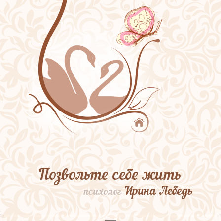
Позвольте себе жить
Ирина Лебедь
психолог