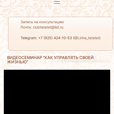
Запись на консультацию
Почта: clubtetatet@list.ru
Telegram: +7 (925) 424-10-53 (
@Lirina_tetatet
)
ВИДЕОСЕМИНАР "КАК УПРАВЛЯТЬ СВОЕЙ
ЖИЗНЬЮ"